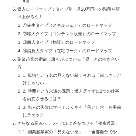
4選
収入ロードマップ：タイプ別・月20万円への階段を駆
け上がろう！
①先生タイプ（スキルシェア）のロードマップ
②職人タイプ（コンテンツ販売）のロードマップ
③商人タイプ（物販）のロードマップ
④請負人タイプ（在宅ワーク）のロードマップ
副業起業の宿命：誰もがぶつかる「壁」との向き合い
方
1. 孤独という名の見えない敵：それは「寂しさ」だ
けじゃない
2. 時間という永遠の課題：燃え尽きずに2つの仕事
を両立させるには？
3. 先人の失敗に学べ！よくある「落とし穴」を事前
にチェック
さらなる高みへ：ライバルに差をつける「秘密兵器」
1. 副業起業家の「見えない壁」：「全部自分でや