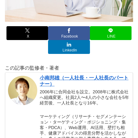
X
Facebook
LINE
LinkedIn
この記事の監修者・著者
小南邦雄（一人社長・一人社長のパート
ナー）
2006年に合同会社を設立。2008年に株式会社
へ組織変更。社員2人〜4人の小さな会社を5年
経営後、一人社長となり16年。
マーケティング（リサーチ・セグメンテーシ
ョン・ターゲティング・ポジショニング・集
客・PDCA）、Web運用、AI活用、壁打ち相
手、健康アドバイスの得意分野を活かしなが