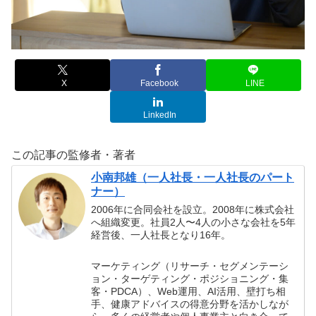
X
Facebook
LINE
LinkedIn
この記事の監修者・著者
小南邦雄（一人社長・一人社長のパート
ナー）
2006年に合同会社を設立。2008年に株式会社
へ組織変更。社員2人〜4人の小さな会社を5年
経営後、一人社長となり16年。
マーケティング（リサーチ・セグメンテーシ
ョン・ターゲティング・ポジショニング・集
客・PDCA）、Web運用、AI活用、壁打ち相
手、健康アドバイスの得意分野を活かしなが