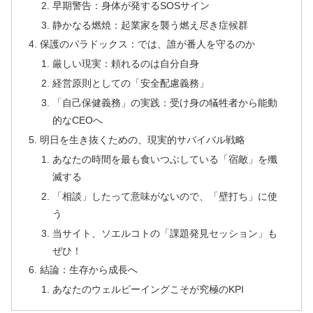
早期警告：身体が発するSOSサイン
静かなる燃焼：起業家を襲う燃え尽き症候群
保護のパラドックス：では、誰が番人を守るのか
厳しい現実：頼れるのは自分自身
経営原則としての「安全配慮義務」
「自己保健義務」の実践：受け身の犠牲者から能動
的なCEOへ
明日を生き抜くための、現実的サバイバル戦略
あなたの時間を最も食いつぶしている「宿敵」を殲
滅する
「相談」したって意味がないので、「壁打ち」に使
う
当サイト、ソエルコトの「課題発見セッション」も
ぜひ！
結論：生存から成長へ
あなたのウェルビーイングこそが究極のKPI