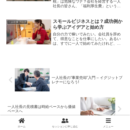
税」は危険なワナ？会社を経営する一人
社長の皆さん、「福利厚生費」という言
葉に、どこか甘い響きを感じたことはあ
りませんか？「うまく使えば、会社の経
費で個人的な支出をまかなえて、節税に
スモールビジネスとは？成功例か
一人社長ブログ
もなるのでは…」そんな風...
ら学ぶアイデアと始め方
自分の力で稼いでみたい。会社員を辞め
て、得意なことを仕事にしたい。あるい
は、すでに一人で始めてみたけれど、こ
の先どう伸ばせばいいのかがわからな
い。そんなときに出てくる言葉が「スモ
ールビジネス」です。ただ、この言葉は
かなり誤解されています。小さい商売、
ささやかな副業、大きくならない事業。
そういう受け取り方をされがちですが、
本来は事業の大きさを指す言葉ではあり
一人社長の“事業売却”入門 – イグジットプ
ません。
レナーになろう!
一人社長の見積書は時給ベースから価値
ベースへ
ホーム
セッションに申し込む
メニュー