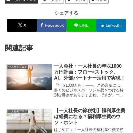
シェアする
X
Facebook
LINE
LinkedIn
関連記事
一人会社・一人社長の年収1000
一人社長ブログ
万円計画：フロー×ストック、
AI、外部パートナー活用で実現！
「年収1000万円」——。この言葉には、
多くのビジネスパーソンを惹きつける特
別な響きがありますよね。ですが、一人
会社の社長にとって、この数字は単なる
夢物語ではありません。事業を長く続
け、自分らしい自由な働き方を手に入れ
【一人社長の節税術】福利厚生費
一人社長ブログ
るための、きわめて現実的な目標地点な
は経費になる？福利厚生費のウ
んです。
ソ・ホント
はじめに：「一人社長の福利厚生費で節